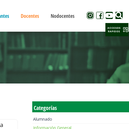
antes
Docentes
Nodocentes
ACCESOS
RAPIDOS
Categorías
Alumnado
la
Información General