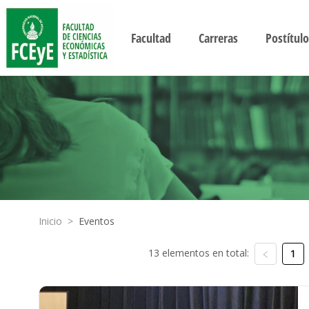
Facultad
Carreras
Postítulo
Inicio
>
Eventos
13 elementos en total:
1