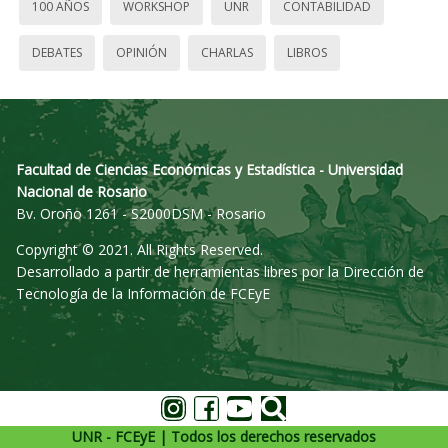
100 AÑOS
WORKSHOP
UNR
CONTABILIDAD
DEBATES
OPINIÓN
CHARLAS
LIBROS
Facultad de Ciencias Económicas y Estadística - Universidad
Nacional de Rosario
Bv. Oroño 1261 - S2000DSM - Rosario
Copyright © 2021. All Rights Reserved.
Desarrollado a partir de herramientas libres por la Dirección de
Tecnología de la Información de FCEyE
UNR - FCEyE | Todos los derechos reservados