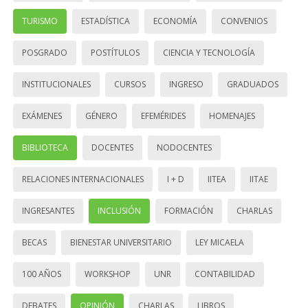
TURISMO
ESTADÍSTICA
ECONOMÍA
CONVENIOS
POSGRADO
POSTÍTULOS
CIENCIA Y TECNOLOGÍA
INSTITUCIONALES
CURSOS
INGRESO
GRADUADOS
EXÁMENES
GÉNERO
EFEMÉRIDES
HOMENAJES
BIBLIOTECA
DOCENTES
NODOCENTES
RELACIONES INTERNACIONALES
I + D
IITEA
IITAE
INGRESANTES
INCLUSIÓN
FORMACIÓN
CHARLAS
BECAS
BIENESTAR UNIVERSITARIO
LEY MICAELA
100 AÑOS
WORKSHOP
UNR
CONTABILIDAD
DEBATES
OPINIÓN
CHARLAS
LIBROS