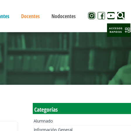
antes
Docentes
Nodocentes
ACCESOS
RAPIDOS
Categorías
Alumnado
Información General