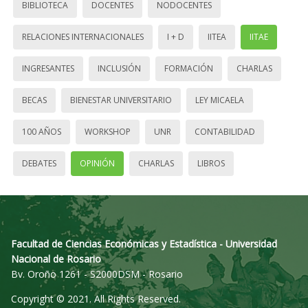
BIBLIOTECA
DOCENTES
NODOCENTES
RELACIONES INTERNACIONALES
I + D
IITEA
IITAE
INGRESANTES
INCLUSIÓN
FORMACIÓN
CHARLAS
BECAS
BIENESTAR UNIVERSITARIO
LEY MICAELA
100 AÑOS
WORKSHOP
UNR
CONTABILIDAD
DEBATES
OPINIÓN
CHARLAS
LIBROS
Facultad de Ciencias Económicas y Estadística - Universidad
Nacional de Rosario
Bv. Oroño 1261 - S2000DSM - Rosario
Copyright © 2021. All Rights Reserved.