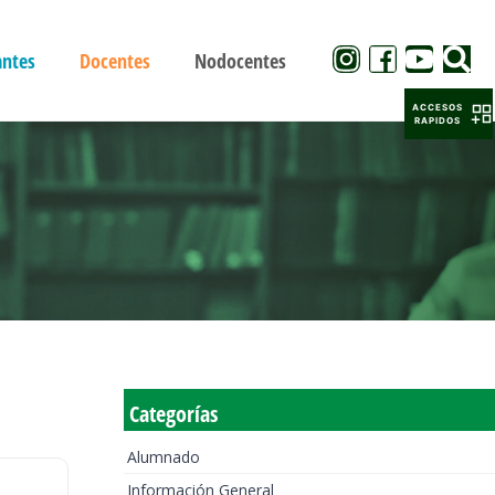
antes
Docentes
Nodocentes
ACCESOS
RAPIDOS
Categorías
Alumnado
Información General