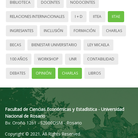
BIBLIOTECA
DOCENTES
NODOCENTES
RELACIONES INTERNACIONALES
I + D
IITEA
IITAE
INGRESANTES
INCLUSIÓN
FORMACIÓN
CHARLAS
BECAS
BIENESTAR UNIVERSITARIO
LEY MICAELA
100 AÑOS
WORKSHOP
UNR
CONTABILIDAD
DEBATES
OPINIÓN
CHARLAS
LIBROS
Facultad de Ciencias Económicas y Estadística - Universidad
Nacional de Rosario
Bv. Oroño 1261 - S2000DSM - Rosario
Copyright © 2021. All Rights Reserved.