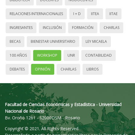
RELACIONES INTERNACIONALES
I + D
IITEA
IITAE
INGRESANTES
INCLUSIÓN
FORMACIÓN
CHARLAS
BECAS
BIENESTAR UNIVERSITARIO
LEY MICAELA
100 AÑOS
WORKSHOP
UNR
CONTABILIDAD
DEBATES
OPINIÓN
CHARLAS
LIBROS
Facultad de Ciencias Económicas y Estadística - Universidad
Nacional de Rosario
Bv. Oroño 1261 - S2000DSM - Rosario
Copyright © 2021. All Rights Reserved.