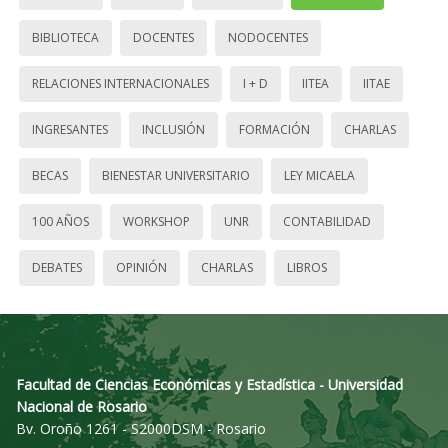
BIBLIOTECA
DOCENTES
NODOCENTES
RELACIONES INTERNACIONALES
I + D
IITEA
IITAE
INGRESANTES
INCLUSIÓN
FORMACIÓN
CHARLAS
BECAS
BIENESTAR UNIVERSITARIO
LEY MICAELA
100 AÑOS
WORKSHOP
UNR
CONTABILIDAD
DEBATES
OPINIÓN
CHARLAS
LIBROS
Facultad de Ciencias Económicas y Estadística - Universidad
Nacional de Rosario
Bv. Oroño 1261 - S2000DSM - Rosario