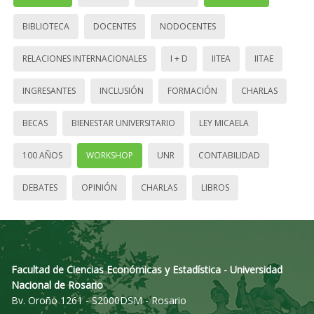
BIBLIOTECA
DOCENTES
NODOCENTES
RELACIONES INTERNACIONALES
I + D
IITEA
IITAE
INGRESANTES
INCLUSIÓN
FORMACIÓN
CHARLAS
BECAS
BIENESTAR UNIVERSITARIO
LEY MICAELA
100 AÑOS
WORKSHOP
UNR
CONTABILIDAD
DEBATES
OPINIÓN
CHARLAS
LIBROS
Facultad de Ciencias Económicas y Estadística - Universidad
Nacional de Rosario
Bv. Oroño 1261 - S2000DSM - Rosario