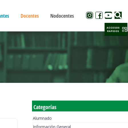
antes
Docentes
Nodocentes
ACCESOS
RAPIDOS
Categorías
Alumnado
Información General