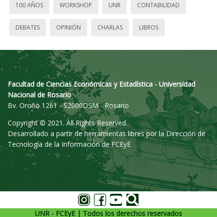
100 AÑOS
WORKSHOP
UNR
CONTABILIDAD
DEBATES
OPINIÓN
CHARLAS
LIBROS
Facultad de Ciencias Económicas y Estadística - Universidad
Nacional de Rosario
Bv. Oroño 1261 - S2000DSM - Rosario
Copyright © 2021. All Rights Reserved.
Desarrollado a partir de herramientas libres por la Dirección de
Tecnología de la Información de FCEyE
UNR - FCEyE | Todos los derechos reservados