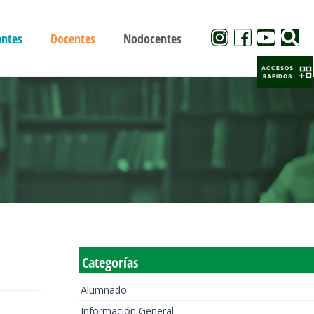
antes
Docentes
Nodocentes
ACCESOS
RAPIDOS
Categorías
Alumnado
Información General