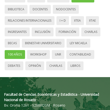
BIBLIOTECA
DOCENTES
NODOCENTES
RELACIONES INTERNACIONALES
I + D
IITEA
IITAE
INGRESANTES
INCLUSIÓN
FORMACIÓN
CHARLAS
BECAS
BIENESTAR UNIVERSITARIO
LEY MICAELA
100 AÑOS
WORKSHOP
UNR
CONTABILIDAD
DEBATES
OPINIÓN
CHARLAS
LIBROS
Facultad de Ciencias Económicas y Estadística - Universidad
Nacional de Rosario
Bv. Oroño 1261 - S2000DSM - Rosario