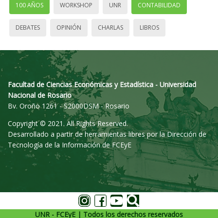
100 AÑOS
WORKSHOP
UNR
CONTABILIDAD
DEBATES
OPINIÓN
CHARLAS
LIBROS
Facultad de Ciencias Económicas y Estadística - Universidad
Nacional de Rosario
Bv. Oroño 1261 - S2000DSM - Rosario
Copyright © 2021. All Rights Reserved.
Desarrollado a partir de herramientas libres por la Dirección de
Tecnología de la Información de FCEyE
UNR - FCEyE | Todos los derechos reservados