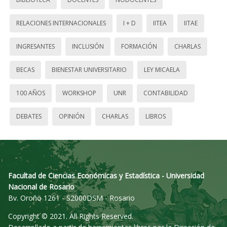
RELACIONES INTERNACIONALES
I + D
IITEA
IITAE
INGRESANTES
INCLUSIÓN
FORMACIÓN
CHARLAS
BECAS
BIENESTAR UNIVERSITARIO
LEY MICAELA
100 AÑOS
WORKSHOP
UNR
CONTABILIDAD
DEBATES
OPINIÓN
CHARLAS
LIBROS
Facultad de Ciencias Económicas y Estadística - Universidad
Nacional de Rosario
Bv. Oroño 1261 - S2000DSM - Rosario
Copyright © 2021. All Rights Reserved.