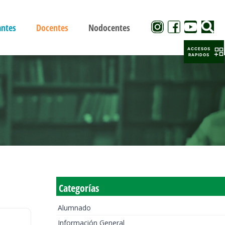
antes
Docentes
Nodocentes
ACCESOS
RAPIDOS
Categorías
Alumnado
Información General