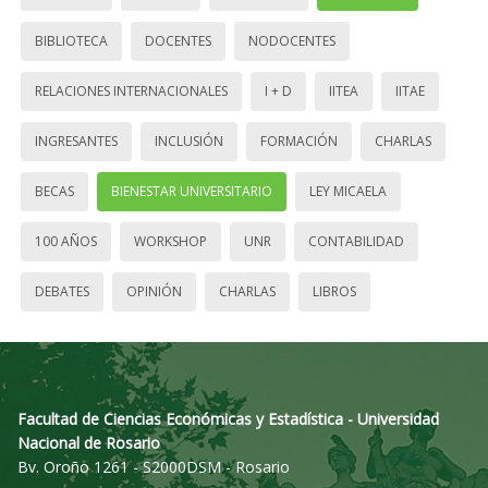
BIBLIOTECA
DOCENTES
NODOCENTES
RELACIONES INTERNACIONALES
I + D
IITEA
IITAE
INGRESANTES
INCLUSIÓN
FORMACIÓN
CHARLAS
BECAS
BIENESTAR UNIVERSITARIO
LEY MICAELA
100 AÑOS
WORKSHOP
UNR
CONTABILIDAD
DEBATES
OPINIÓN
CHARLAS
LIBROS
Facultad de Ciencias Económicas y Estadística - Universidad
Nacional de Rosario
Bv. Oroño 1261 - S2000DSM - Rosario