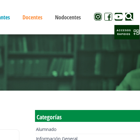
antes
Docentes
Nodocentes
ACCESOS
RAPIDOS
Categorías
Alumnado
Información General