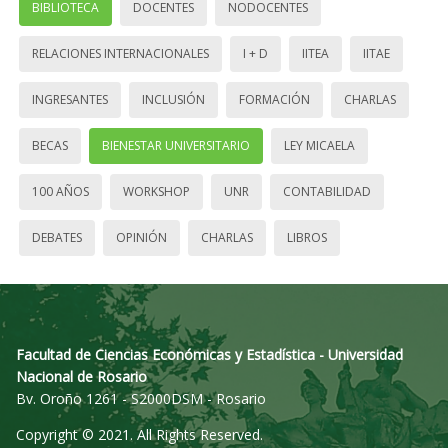
BIBLIOTECA
DOCENTES
NODOCENTES
RELACIONES INTERNACIONALES
I + D
IITEA
IITAE
INGRESANTES
INCLUSIÓN
FORMACIÓN
CHARLAS
BECAS
BIENESTAR UNIVERSITARIO
LEY MICAELA
100 AÑOS
WORKSHOP
UNR
CONTABILIDAD
DEBATES
OPINIÓN
CHARLAS
LIBROS
Facultad de Ciencias Económicas y Estadística - Universidad
Nacional de Rosario
Bv. Oroño 1261 - S2000DSM - Rosario
Copyright © 2021. All Rights Reserved.