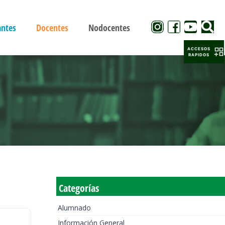
antes
Docentes
Nodocentes
ACCESOS
RAPIDOS
Categorías
Alumnado
Información General