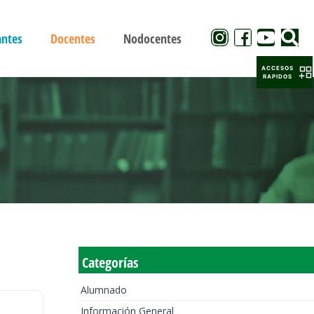
antes
Docentes
Nodocentes
ACCESOS
RAPIDOS
Categorías
Alumnado
Información General