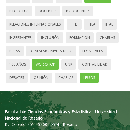
BIBLIOTECA
DOCENTES
NODOCENTES
RELACIONES INTERNACIONALES
I + D
IITEA
IITAE
INGRESANTES
INCLUSIÓN
FORMACIÓN
CHARLAS
BECAS
BIENESTAR UNIVERSITARIO
LEY MICAELA
100 AÑOS
WORKSHOP
UNR
CONTABILIDAD
DEBATES
OPINIÓN
CHARLAS
LIBROS
Facultad de Ciencias Económicas y Estadística - Universidad
Nacional de Rosario
Bv. Oroño 1261 - S2000DSM - Rosario