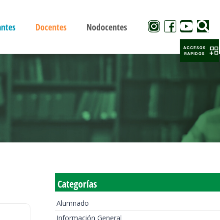
antes
Docentes
Nodocentes
ACCESOS
RAPIDOS
Categorías
Alumnado
Información General