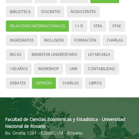
BIBLIOTECA
DOCENTES
NODOCENTES
RELACIONES INTERNACIONALES
I + D
IITEA
IITAE
INGRESANTES
INCLUSIÓN
FORMACIÓN
CHARLAS
BECAS
BIENESTAR UNIVERSITARIO
LEY MICAELA
100 AÑOS
WORKSHOP
UNR
CONTABILIDAD
DEBATES
OPINIÓN
CHARLAS
LIBROS
Facultad de Ciencias Económicas y Estadística - Universidad
Nacional de Rosario
Bv. Oroño 1261 - S2000DSM - Rosario