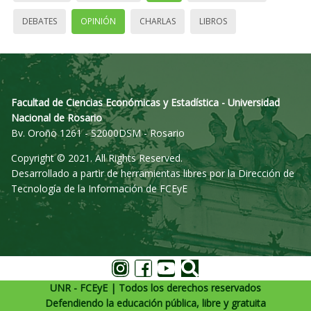
DEBATES
OPINIÓN
CHARLAS
LIBROS
Facultad de Ciencias Económicas y Estadística - Universidad
Nacional de Rosario
Bv. Oroño 1261 - S2000DSM - Rosario
Copyright © 2021. All Rights Reserved.
Desarrollado a partir de herramientas libres por la Dirección de
Tecnología de la Información de FCEyE
UNR - FCEyE | Todos los derechos reservados
Defendiendo la educación pública, libre y gratuita