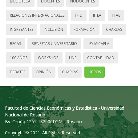
BIBLIOTECA
DOCENTES
NODOCENTES
RELACIONES INTERNACIONALES
I + D
IITEA
IITAE
INGRESANTES
INCLUSIÓN
FORMACIÓN
CHARLAS
BECAS
BIENESTAR UNIVERSITARIO
LEY MICAELA
100 AÑOS
WORKSHOP
UNR
CONTABILIDAD
DEBATES
OPINIÓN
CHARLAS
LIBROS
Facultad de Ciencias Económicas y Estadística - Universidad
Nacional de Rosario
Bv. Oroño 1261 - S2000DSM - Rosario
Copyright © 2021. All Rights Reserved.