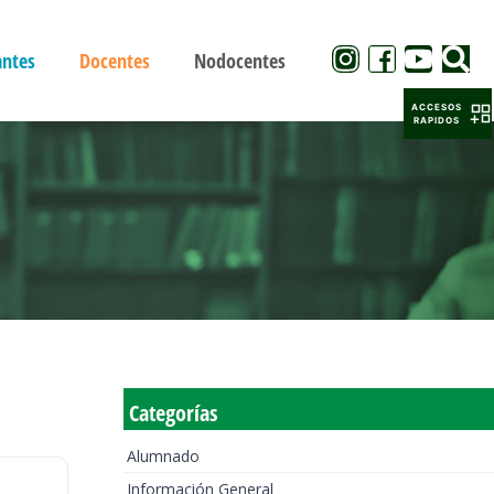
antes
Docentes
Nodocentes
ACCESOS
RAPIDOS
Categorías
Alumnado
Información General