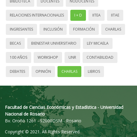
BIBLIOTECA
DOCENTES
NODOCENTES
RELACIONES INTERNACIONALES
I + D
IITEA
IITAE
INGRESANTES
INCLUSIÓN
FORMACIÓN
CHARLAS
BECAS
BIENESTAR UNIVERSITARIO
LEY MICAELA
100 AÑOS
WORKSHOP
UNR
CONTABILIDAD
DEBATES
OPINIÓN
CHARLAS
LIBROS
Facultad de Ciencias Económicas y Estadística - Universidad
Nacional de Rosario
Bv. Oroño 1261 - S2000DSM - Rosario
Copyright © 2021. All Rights Reserved.