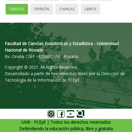
DEBATES
OPINIÓN
CHARLAS
LIBROS
Facultad de Ciencias Económicas y Estadística - Universidad
Nacional de Rosario
Bv. Oroño 1261 - S2000DSM - Rosario
Copyright © 2021. All Rights Reserved.
Desarrollado a partir de herramientas libres por la Dirección de
Tecnología de la Información de FCEyE
UNR - FCEyE | Todos los derechos reservados
Defendiendo la educación pública, libre y gratuita