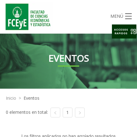
MENÚ
ACCESOS
RAPIDOS
EVENTOS
Inicio
>
Eventos
0 elementos en total:
1
Los filtros aplicados no han arrojado resultados