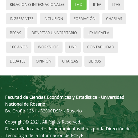
RELACIONES INTERNACIONALES
I + D
IITEA
IITAE
INGRESANTES
INCLUSIÓN
FORMACIÓN
CHARLAS
BECAS
BIENESTAR UNIVERSITARIO
LEY MICAELA
100 AÑOS
WORKSHOP
UNR
CONTABILIDAD
DEBATES
OPINIÓN
CHARLAS
LIBROS
Facultad de Ciencias Económicas y Estadística - Universidad
Nacional de Rosario
Bv. Oroño 1261 - S2000DSM - Rosario
Copyright © 2021. All Rights Reserved.
Desarrollado a partir de herramientas libres por la Dirección de
Tecnología de la Información de FCEyE