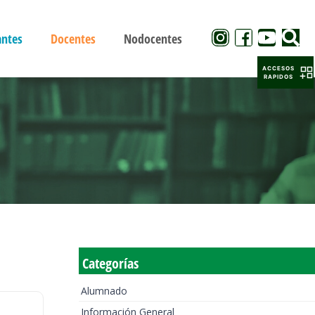
antes
Docentes
Nodocentes
ACCESOS
RAPIDOS
Categorías
Alumnado
Información General