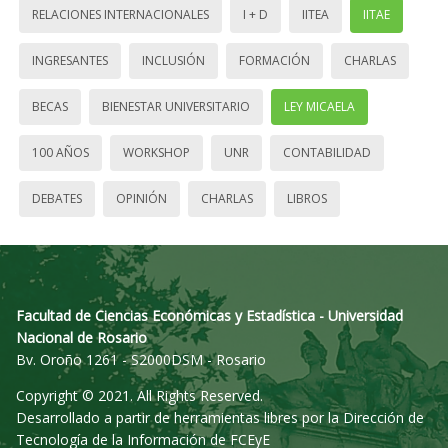
RELACIONES INTERNACIONALES
I + D
IITEA
IITAE
INGRESANTES
INCLUSIÓN
FORMACIÓN
CHARLAS
BECAS
BIENESTAR UNIVERSITARIO
LEY MICAELA
100 AÑOS
WORKSHOP
UNR
CONTABILIDAD
DEBATES
OPINIÓN
CHARLAS
LIBROS
Facultad de Ciencias Económicas y Estadística - Universidad
Nacional de Rosario
Bv. Oroño 1261 - S2000DSM - Rosario
Copyright © 2021. All Rights Reserved.
Desarrollado a partir de herramientas libres por la Dirección de
Tecnología de la Información de FCEyE