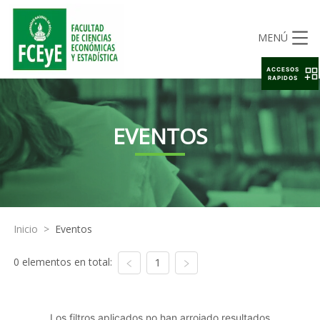
MENÚ
ACCESOS
RAPIDOS
EVENTOS
Inicio
>
Eventos
0 elementos en total:
1
Los filtros aplicados no han arrojado resultados