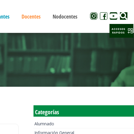
antes
Docentes
Nodocentes
ACCESOS
RAPIDOS
Categorías
Alumnado
Información General