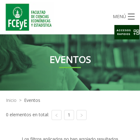
MENÚ
ACCESOS
RAPIDOS
EVENTOS
Inicio
>
Eventos
0 elementos en total:
1
Los filtros aplicados no han arrojado resultados