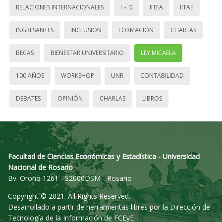
RELACIONES INTERNACIONALES
I + D
IITEA
IITAE
INGRESANTES
INCLUSIÓN
FORMACIÓN
CHARLAS
BECAS
BIENESTAR UNIVERSITARIO
LEY MICAELA
100 AÑOS
WORKSHOP
UNR
CONTABILIDAD
DEBATES
OPINIÓN
CHARLAS
LIBROS
Facultad de Ciencias Económicas y Estadística - Universidad
Nacional de Rosario
Bv. Oroño 1261 - S2000DSM - Rosario
Copyright © 2021. All Rights Reserved.
Desarrollado a partir de herramientas libres por la Dirección de
Tecnología de la Información de FCEyE