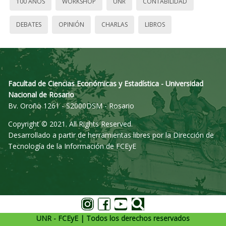
100 AÑOS
WORKSHOP
UNR
CONTABILIDAD
DEBATES
OPINIÓN
CHARLAS
LIBROS
Facultad de Ciencias Económicas y Estadística - Universidad
Nacional de Rosario
Bv. Oroño 1261 - S2000DSM - Rosario
Copyright © 2021. All Rights Reserved.
Desarrollado a partir de herramientas libres por la Dirección de
Tecnología de la Información de FCEyE
UNR - FCEyE | Todos los derechos reservados