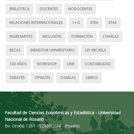
BIBLIOTECA
DOCENTES
NODOCENTES
RELACIONES INTERNACIONALES
I + D
IITEA
IITAE
INGRESANTES
INCLUSIÓN
FORMACIÓN
CHARLAS
BECAS
BIENESTAR UNIVERSITARIO
LEY MICAELA
100 AÑOS
WORKSHOP
UNR
CONTABILIDAD
DEBATES
OPINIÓN
CHARLAS
LIBROS
Facultad de Ciencias Económicas y Estadística - Universidad
Nacional de Rosario
Bv. Oroño 1261 - S2000DSM - Rosario