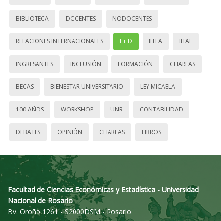
BIBLIOTECA
DOCENTES
NODOCENTES
RELACIONES INTERNACIONALES
I + D
IITEA
IITAE
INGRESANTES
INCLUSIÓN
FORMACIÓN
CHARLAS
BECAS
BIENESTAR UNIVERSITARIO
LEY MICAELA
100 AÑOS
WORKSHOP
UNR
CONTABILIDAD
DEBATES
OPINIÓN
CHARLAS
LIBROS
Facultad de Ciencias Económicas y Estadística - Universidad
Nacional de Rosario
Bv. Oroño 1261 - S2000DSM - Rosario