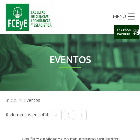
MENÚ
ACCESOS
RAPIDOS
EVENTOS
Inicio
>
Eventos
0 elementos en total:
1
Los filtros aplicados no han arrojado resultados