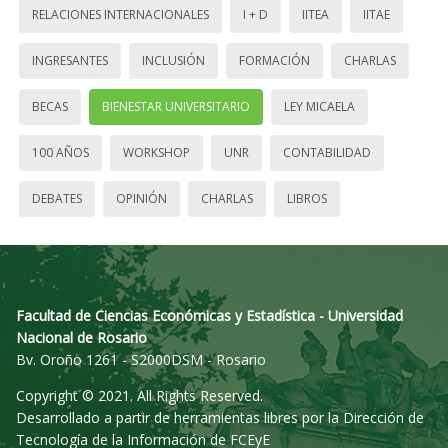
RELACIONES INTERNACIONALES
I + D
IITEA
IITAE
INGRESANTES
INCLUSIÓN
FORMACIÓN
CHARLAS
BECAS
BIENESTAR UNIVERSITARIO
LEY MICAELA
100 AÑOS
WORKSHOP
UNR
CONTABILIDAD
DEBATES
OPINIÓN
CHARLAS
LIBROS
Facultad de Ciencias Económicas y Estadística - Universidad
Nacional de Rosario
Bv. Oroño 1261 - S2000DSM - Rosario
Copyright © 2021. All Rights Reserved.
Desarrollado a partir de herramientas libres por la Dirección de
Tecnología de la Información de FCEyE