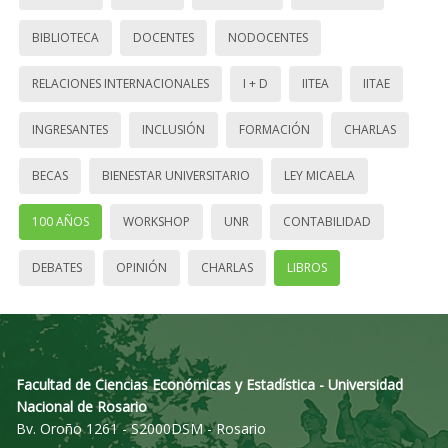
BIBLIOTECA
DOCENTES
NODOCENTES
RELACIONES INTERNACIONALES
I + D
IITEA
IITAE
INGRESANTES
INCLUSIÓN
FORMACIÓN
CHARLAS
BECAS
BIENESTAR UNIVERSITARIO
LEY MICAELA
100 AÑOS
WORKSHOP
UNR
CONTABILIDAD
DEBATES
OPINIÓN
CHARLAS
LIBROS
Facultad de Ciencias Económicas y Estadística - Universidad
Nacional de Rosario
Bv. Oroño 1261 - S2000DSM - Rosario