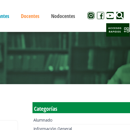
antes
Docentes
Nodocentes
ACCESOS
RAPIDOS
Categorías
Alumnado
Información General