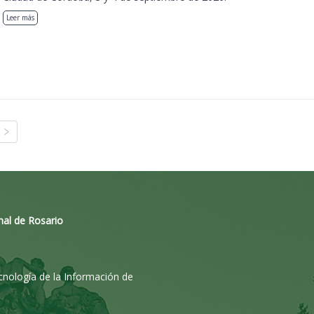
Leer más
nal de Rosario
ecnología de la Información de