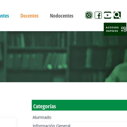
antes
Docentes
Nodocentes
ACCESOS
RAPIDOS
Categorías
Alumnado
Información General