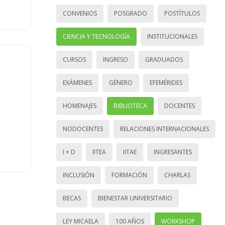
CONVENIOS
POSGRADO
POSTÍTULOS
CIENCIA Y TECNOLOGÍA
INSTITUCIONALES
CURSOS
INGRESO
GRADUADOS
EXÁMENES
GÉNERO
EFEMÉRIDES
HOMENAJES
BIBLIOTECA
DOCENTES
NODOCENTES
RELACIONES INTERNACIONALES
I + D
IITEA
IITAE
INGRESANTES
INCLUSIÓN
FORMACIÓN
CHARLAS
BECAS
BIENESTAR UNIVERSITARIO
LEY MICAELA
100 AÑOS
WORKSHOP