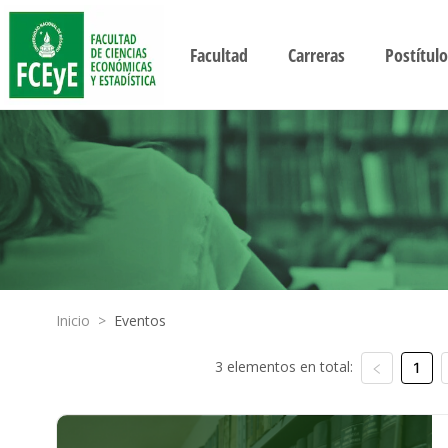
Facultad
Carreras
Postítulo
Inicio
>
Eventos
3 elementos en total:
1