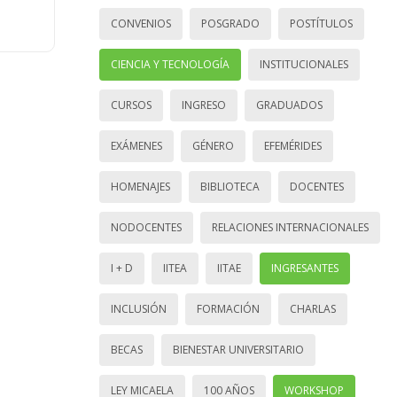
CONVENIOS
POSGRADO
POSTÍTULOS
CIENCIA Y TECNOLOGÍA
INSTITUCIONALES
CURSOS
INGRESO
GRADUADOS
EXÁMENES
GÉNERO
EFEMÉRIDES
HOMENAJES
BIBLIOTECA
DOCENTES
NODOCENTES
RELACIONES INTERNACIONALES
I + D
IITEA
IITAE
INGRESANTES
INCLUSIÓN
FORMACIÓN
CHARLAS
BECAS
BIENESTAR UNIVERSITARIO
LEY MICAELA
100 AÑOS
WORKSHOP