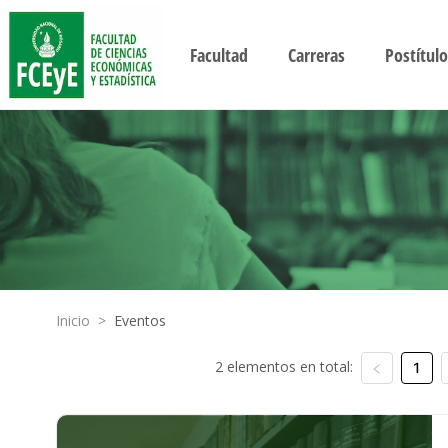
Facultad
Carreras
Postítulo
Inicio
>
Eventos
2 elementos en total:
1