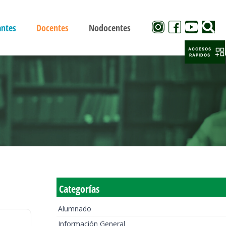
antes
Docentes
Nodocentes
ACCESOS
RAPIDOS
Categorías
Alumnado
Información General