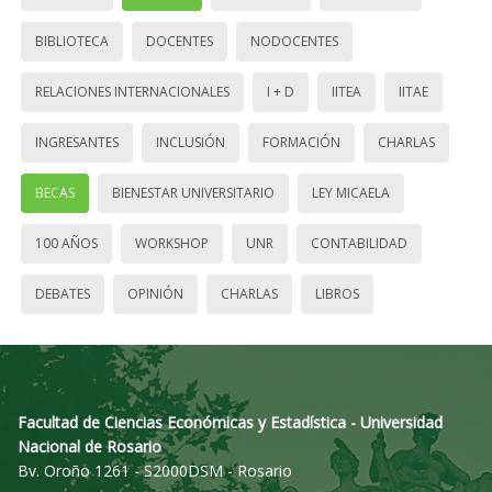
BIBLIOTECA
DOCENTES
NODOCENTES
RELACIONES INTERNACIONALES
I + D
IITEA
IITAE
INGRESANTES
INCLUSIÓN
FORMACIÓN
CHARLAS
BECAS
BIENESTAR UNIVERSITARIO
LEY MICAELA
100 AÑOS
WORKSHOP
UNR
CONTABILIDAD
DEBATES
OPINIÓN
CHARLAS
LIBROS
Facultad de Ciencias Económicas y Estadística - Universidad
Nacional de Rosario
Bv. Oroño 1261 - S2000DSM - Rosario