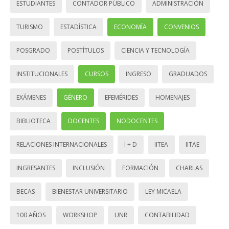
ESTUDIANTES
CONTADOR PÚBLICO
ADMINISTRACIÓN
TURISMO
ESTADÍSTICA
ECONOMÍA
CONVENIOS
POSGRADO
POSTÍTULOS
CIENCIA Y TECNOLOGÍA
INSTITUCIONALES
CURSOS
INGRESO
GRADUADOS
EXÁMENES
GÉNERO
EFEMÉRIDES
HOMENAJES
BIBLIOTECA
DOCENTES
NODOCENTES
RELACIONES INTERNACIONALES
I + D
IITEA
IITAE
INGRESANTES
INCLUSIÓN
FORMACIÓN
CHARLAS
BECAS
BIENESTAR UNIVERSITARIO
LEY MICAELA
100 AÑOS
WORKSHOP
UNR
CONTABILIDAD