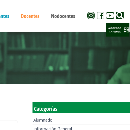
antes
Docentes
Nodocentes
ACCESOS
RAPIDOS
Categorías
Alumnado
Información General