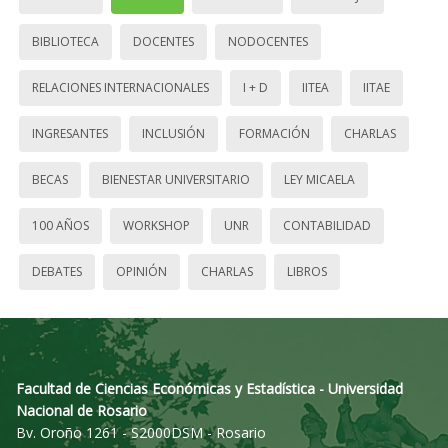
BIBLIOTECA
DOCENTES
NODOCENTES
RELACIONES INTERNACIONALES
I + D
IITEA
IITAE
INGRESANTES
INCLUSIÓN
FORMACIÓN
CHARLAS
BECAS
BIENESTAR UNIVERSITARIO
LEY MICAELA
100 AÑOS
WORKSHOP
UNR
CONTABILIDAD
DEBATES
OPINIÓN
CHARLAS
LIBROS
Facultad de Ciencias Económicas y Estadística - Universidad
Nacional de Rosario
Bv. Oroño 1261 - S2000DSM - Rosario