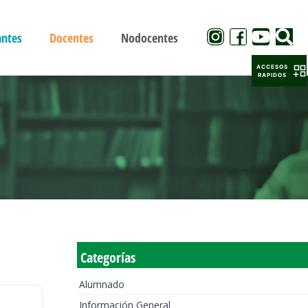
antes
Docentes
Nodocentes
ACCESOS
RAPIDOS
Categorías
Alumnado
Información General