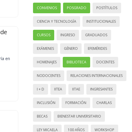
CONVENIOS
POSGRADO
POSTÍTULOS
CIENCIA Y TECNOLOGÍA
INSTITUCIONALES
 de
CURSOS
INGRESO
GRADUADOS
EXÁMENES
GÉNERO
EFEMÉRIDES
ría en
HOMENAJES
BIBLIOTECA
DOCENTES
NODOCENTES
RELACIONES INTERNACIONALES
I + D
IITEA
IITAE
INGRESANTES
INCLUSIÓN
FORMACIÓN
CHARLAS
BECAS
BIENESTAR UNIVERSITARIO
LEY MICAELA
100 AÑOS
WORKSHOP