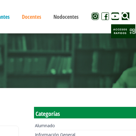
antes
Docentes
Nodocentes
ACCESOS
RAPIDOS
Categorías
Alumnado
Información General