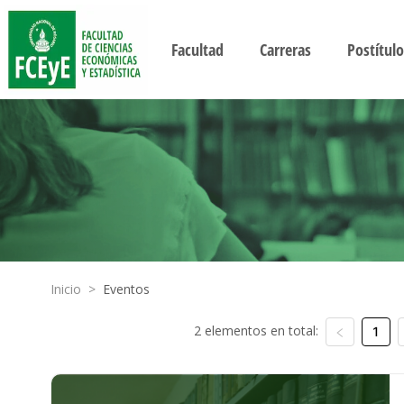
Facultad
Carreras
Postítulo
Inicio
>
Eventos
2 elementos en total:
1