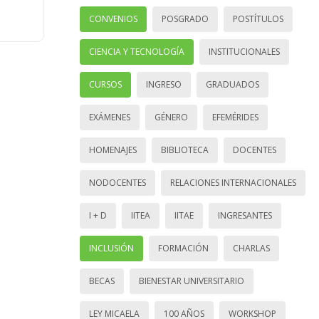
CONVENIOS
POSGRADO
POSTÍTULOS
CIENCIA Y TECNOLOGÍA
INSTITUCIONALES
CURSOS
INGRESO
GRADUADOS
EXÁMENES
GÉNERO
EFEMÉRIDES
HOMENAJES
BIBLIOTECA
DOCENTES
NODOCENTES
RELACIONES INTERNACIONALES
I + D
IITEA
IITAE
INGRESANTES
INCLUSIÓN
FORMACIÓN
CHARLAS
BECAS
BIENESTAR UNIVERSITARIO
LEY MICAELA
100 AÑOS
WORKSHOP