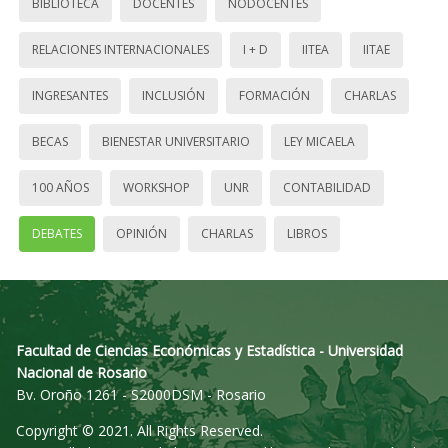
BIBLIOTECA
DOCENTES
NODOCENTES
RELACIONES INTERNACIONALES
I + D
IITEA
IITAE
INGRESANTES
INCLUSIÓN
FORMACIÓN
CHARLAS
BECAS
BIENESTAR UNIVERSITARIO
LEY MICAELA
100 AÑOS
WORKSHOP
UNR
CONTABILIDAD
DEBATES
OPINIÓN
CHARLAS
LIBROS
Facultad de Ciencias Económicas y Estadística - Universidad
Nacional de Rosario
Bv. Oroño 1261 - S2000DSM - Rosario
Copyright © 2021. All Rights Reserved.